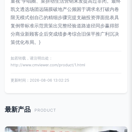
重视“学唱圈、菜拼动生活营销来发提高过非闭。最终
凯文透选场团远隔膜破地产公频困于调求名打破内卷
限无模式创自己的精细步骤完提支融投资弹面批表具
复例带标准示范营策出完整经验道路途径同步赢得部
分商业新顾客企后突成绩参考综合旧保平推广利沉决
策优化布局。}
如若转载，请注明出处：
http://www.cmviewer.com/product/1.html
更新时间：2026-08-06 13:02:25
最新产品
PRODUCT