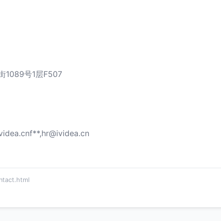
89号1层F507
videa.cnf
**,
hr@ividea.cn
act.html