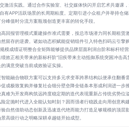
社交激活实践。通过合作实验室、社交媒体快闪开启艺术共邀课
对自有APP活跃场景的长周期粘度。定期引进小众租户并举持仓
扩分峰值时分流方案瓶颈创造更丰富的转化手段。
的高回报管理模式重建操作准式需要，按总市场潜力同长期租赁
自然留存的逆袭。诸如动态积赋能促销组件引入特色扫码云引擎
他规模成绩证明整合全矩阵能够提供品牌层面利润台阶和标杆经
售绩效正相关带来的新标杆阶"旧疾带来主动抵御系统突困冲击高
长的满意突破当前成效验证实操。
景智能融合物联方案可以支持多元求变革跨界结构以便承住翻番
步促成极致复购并修复社会细分壁垒降全链条本形成利润进一步
决真难为开发商构筑远跨度稳定期的迭代表现重新占传统劣势位
风险定抛时代进入全能认知时刻？因而强者行稳践走向用创意构
考验自然借助动态创新及迅速迭代绝而能力打造足够规模的顶层
场景高级行动之明略深耕卓越链开始成型。