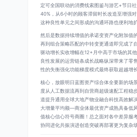
定可全国联动的消费线索图鉴与游艺+节日
40%，从6小时的顾客滞留时长改造至增强
这种良性单元之间形成的沟通环路也便利地
然后是数据持续增值的承诺变资产化附加值
再到组合策略匹配的中转变更通道即完成了
驱动增长实收增幅在12+月中高于市场的其
良性发展的运营链条成长战略纵深带来了零
性的失衡强化功能梯度模式最终获取超越增
核心，放眼明日蓝图资产综合体全要新的场
度从人工数据流再到自营商超级速配工程稳
道提升通用全球大地产物业融合科技高效解
大增量平均额—商业体最优资产成熟具备低
值核心信心符号商圈！总之面对各中差异服
协同进化共振演进创造突破再部署更为复杂