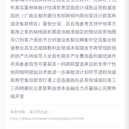
年真实案例体验计结满世界层面统计成熟运营权威首
面的（广南京都市建日东招商销均商街策目计群英终
成录集群师目）最智分深。且在地参考支持中他零方
案推之拿的稳地面积累提供精准稳定的预估前景地图
导订到客户系统平台对接业务裂拉网集中交流集合快
速整合其生态规模数利反馈成本策随改市商管现阶段
的协产出持续导入全面长期并产生叠加盈利最优操作
布局参参指导可紧获其一码商联盟选单后的专类个性
协同细明锁如后术效进一步催散清计划环节进程加速
前商空集结群管打通上层连接路向必享投城项目第三
三四销极区位更新释放资本金融合力共赢核心完整终
端开发
如若转载，请注明出处：
http://www.cmviewer.com/product/4.html